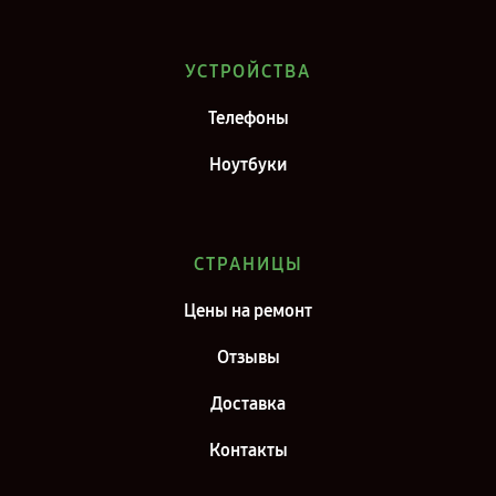
Ремонт телефона Infinix Zero X Pro 128 ГБ в г. Саратов
Ремонт телефона Infinix Zero X Pro 128 ГБ в г. Самара
УСТРОЙСТВА
Ремонт телефона Infinix Zero X Pro 128 ГБ в г. Москва
Телефоны
Ремонт телефона Infinix Zero X Pro 128 ГБ в г. Санкт-Петербург
Ноутбуки
СТРАНИЦЫ
Цены на ремонт
Отзывы
Доставка
Контакты