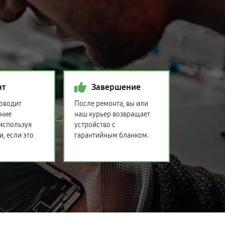
нт
Завершение
оводит
После ремонта, вы или
ение
наш курьер возвращает
 используя
устройство с
и, если это
гарантийным бланком.