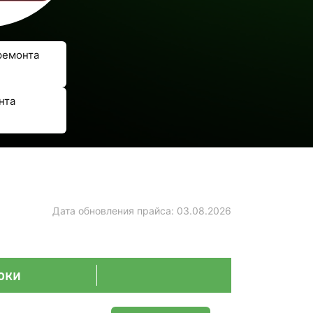
ремонта
нта
Дата обновления прайса:
03.08.2026
оки