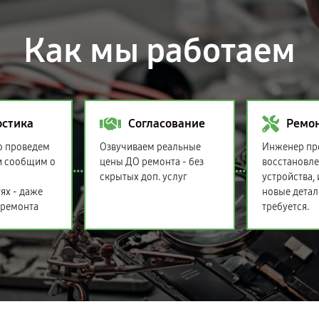
Как мы работаем
остика
Согласование
Ремо
о проведем
Озвучиваем реальные
Инженер пр
и сообщим о
цены ДО ремонта - без
восстановл
скрытых доп. услуг
устройства,
ях - даже
новые детал
 ремонта
требуется.