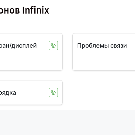
нов Infinix
ран/дисплей
Проблемы связи
рядка