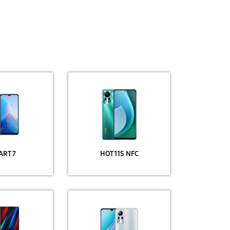
ART 7
HOT 11S NFC