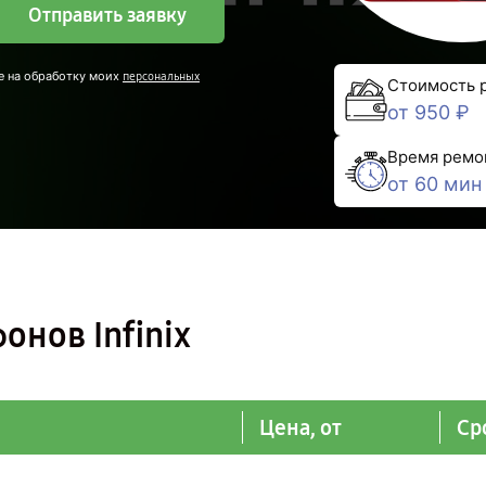
Отправить заявку
е на обработку моих
персональных
Стоимость 
от 950 ₽
Время ремо
от 60 мин
онов Infinix
Цена, от
Ср